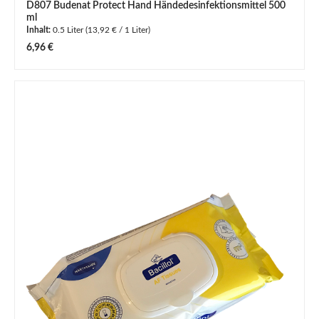
D807 Budenat Protect Hand Händedesinfektionsmittel 500
ml
Inhalt:
0.5 Liter
(13,92 € / 1 Liter)
Regulärer Preis:
6,96 €