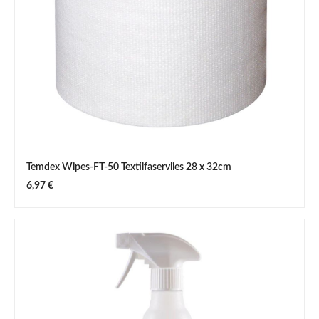
Temdex Wipes-FT-50 Textilfaservlies 28 x 32cm
Regulärer Preis:
6,97 €