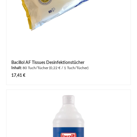
Bacillol AF Tissues Desinfektionstücher
Inhalt:
80 Tuch/Tücher
(0,22 € / 1 Tuch/Tücher)
Regulärer Preis:
17,41 €