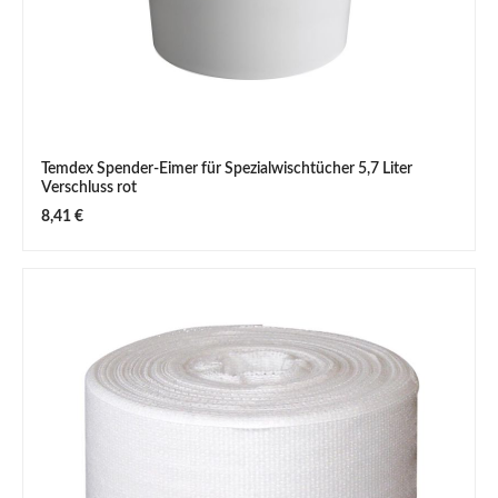
Temdex Spender-Eimer für Spezialwischtücher 5,7 Liter
Verschluss rot
Regulärer Preis:
8,41 €