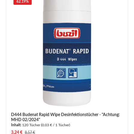
62.19
%
D444 Budenat Rapid Wipe Desinfektionstücher - "Achtung:
MHD 02/2024"
Inhalt:
120 Tücher
(0,03 € / 1 Tücher)
Verkaufspreis:
3,24 €
Regulärer Preis:
8,57 €