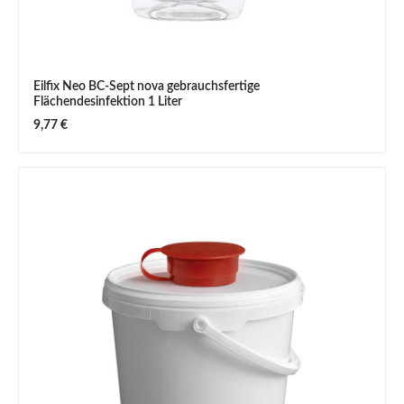
Eilfix Neo BC-Sept nova gebrauchsfertige
Flächendesinfektion 1 Liter
Regulärer Preis:
9,77 €