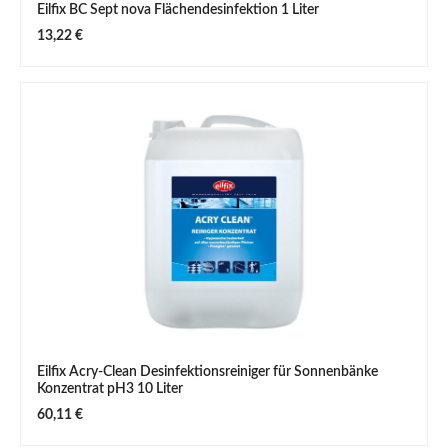
Eilfix BC Sept nova Flächendesinfektion 1 Liter
Regulärer Preis:
13,22 €
Eilfix Acry-Clean Desinfektionsreiniger für Sonnenbänke
Konzentrat pH3 10 Liter
Regulärer Preis:
60,11 €