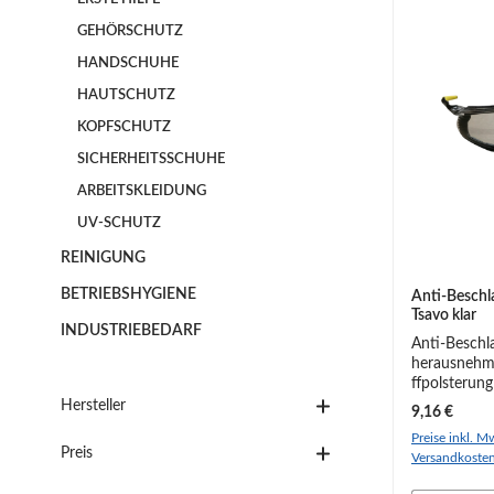
GEHÖRSCHUTZ
HANDSCHUHE
HAUTSCHUTZ
KOPFSCHUTZ
SICHERHEITSSCHUHE
ARBEITSKLEIDUNG
UV-SCHUTZ
REINIGUNG
BETRIEBSHYGIENE
Anti-Beschla
Tsavo klar
INDUSTRIEBEDARF
Anti-Beschla
herausnehm
ffpolsterung
Komfort un
Hersteller
Regulärer Pr
9,16 €
und dennoc
Preise inkl. Mw
Schutzbrille,
Preis
Versandkoste
anspruchsvo
Anwendungen