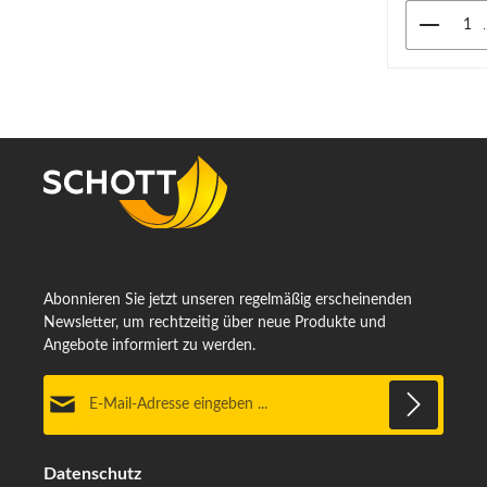
Augen vor e
Produk
durch Stöße
Beschichtun
Beschichtun
Sichtscheib
Beschlagen 
und Luftfeu
SchutzDie S
filtern UVLi
Nanometer. 
Schaumstof
mit Schaums
zusätzliche
gegen Stau
Flüssigkeite
Abonnieren Sie jetzt unseren regelmäßig erscheinenden
Newsletter, um rechtzeitig über neue Produkte und
Angebote informiert zu werden.
E-Mail-Adresse*
Datenschutz