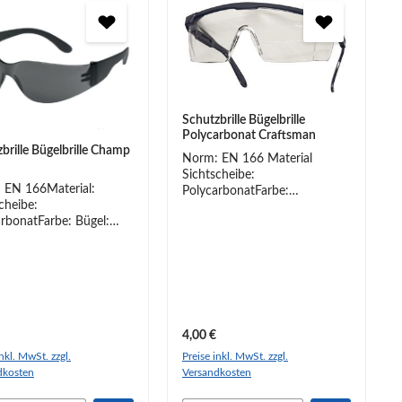
Schutzbrille Bügelbrille
Polycarbonat Craftsman
brille Bügelbrille Champ
Norm: EN 166 Material
Sichtscheibe:
 EN 166Material:
PolycarbonatFarbe:
cheibe:
Rahmen/Bügel: blau;
rbonatFarbe: Bügel:
Sichtscheibe: klar
z / Sichtscheibe: grau •
Einscheibenbrille mit
nloses Modell• sehr
integriertem Seitenschutz
• beschlagfrei• Gewicht:
Scheibe mit
 g
Antikratzbeschichtung,
beständig gegen Verkratzen
und viele Chemikalien Bügel
rer Preis:
Regulärer Preis:
4,00 €
längenverstellbar
inkl. MwSt. zzgl.
Preise inkl. MwSt. zzgl.
dkosten
Versandkosten