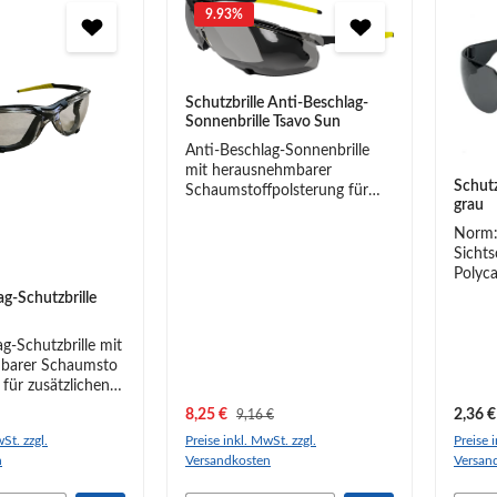
9.93
%
Schutzbrille Anti-Beschlag-
Sonnenbrille Tsavo Sun
Anti-Beschlag-Sonnenbrille
mit herausnehmbarer
Schutz
Schaumstoffpolsterung für
grau
zusätzlichen Komfort und
Schutz. Robuste
Norm:
Sicherheitssonnenbrille für
Sichts
anspruchsvollere
Polyca
Außenanwendungen. Die
schwar
g-Schutzbrille
herausnehmbare
rahme
Schaumstoffpolsterung bietet
leicht
g-Schutzbrille mit
zusätzlichen Schutz, indem
ca. 31
barer Schaumsto
sieSchmutz und Partikel in der
 für zusätzlichen
Luft fernhält sowie
d Schutz.Robuste
eis:
Verkaufspreis:
Regulä
Augenreizungen verhindert.
8,25 €
Regulärer Preis:
2,36 €
9,16 €
h komfortable
Tsavo Sun ist mit einer Anti-
St. zzgl.
Preise inkl. MwSt. zzgl.
Preise 
 die für
Beschlag-Beschichtung
n
Versandkosten
Versan
llere
versehen, schützt vor
 geeignet ist.
schädlichem UV-Licht und