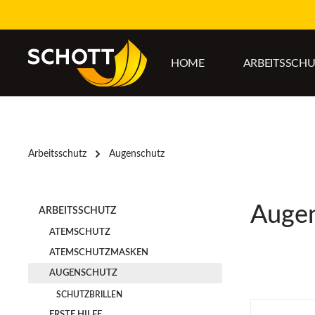
um Hauptinhalt springen
Zur Hauptnavigation springen
HOME
ARBEITSSCH
Arbeitsschutz
Augenschutz
Auge
ARBEITSSCHUTZ
ATEMSCHUTZ
ATEMSCHUTZMASKEN
AUGENSCHUTZ
SCHUTZBRILLEN
ERSTE HILFE