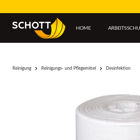
um Hauptinhalt springen
Zur Hauptnavigation springen
HOME
ARBEITSSCH
Reinigung
Reinigungs- und Pflegemittel
Desinfektion
Bildergalerie überspringen