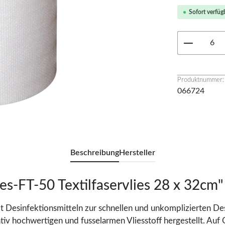
Sofort verfügb
Produkt 
Produktnummer:
066724
Beschreibung
Hersteller
-FT-50 Textilfaservlies 28 x 32cm"
it Desinfektionsmitteln zur schnellen und unkomplizierten D
hochwertigen und fusselarmen Vliesstoff hergestellt. Auf Gr