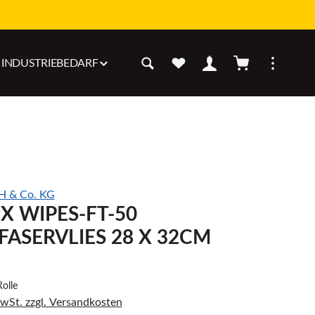
Warenkorb enthäl
INDUSTRIEBEDARF
 & Co. KG
X WIPES-FT-50
FASERVLIES 28 X 32CM
Rolle
MwSt. zzgl. Versandkosten