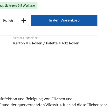
ar, Lieferzeit: 2-5 Werktage
Anzahl: Gib den gewünschten Wert ein oder
In den Warenkorb
Rolle(n)
Verpackungseinheit:
Karton = 6 Rollen / Palette = 432 Rollen
esinfektion und Reinigung von Flächen und
und der quervernetzten Vliesstruktur sind diese Tücher sehr