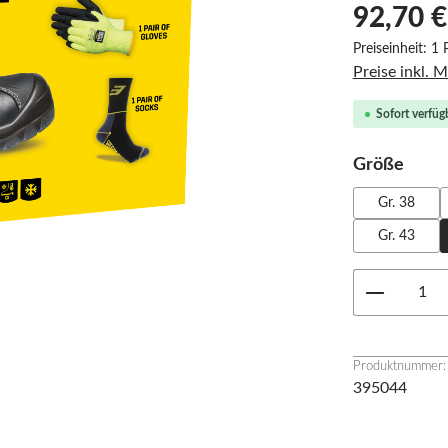
92,70 €
Preiseinheit:
1 
Preise inkl. 
Sofort verfügb
ausw
Größe
Gr. 38
Gr. 43
Produkt 
Produktnummer:
395044