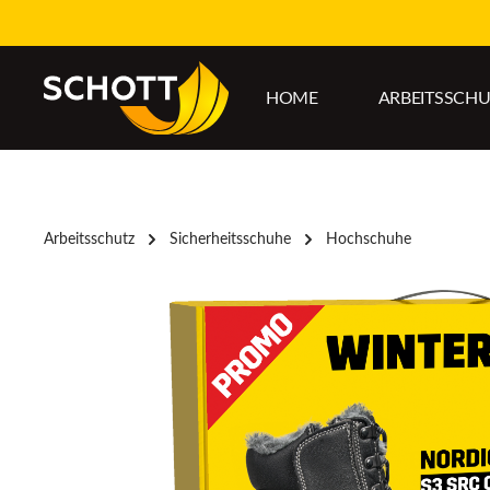
um Hauptinhalt springen
Zur Hauptnavigation springen
HOME
ARBEITSSCH
Arbeitsschutz
Sicherheitsschuhe
Hochschuhe
Bildergalerie überspringen