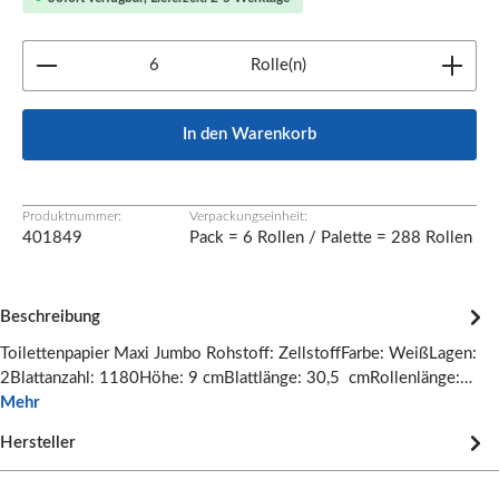
Produkt Anzahl: Gib den gewünschten Wert ein oder b
Rolle(n)
In den Warenkorb
Produktnummer:
Verpackungseinheit:
401849
Pack = 6 Rollen / Palette = 288 Rollen
Beschreibung
Toilettenpapier Maxi Jumbo Rohstoff: ZellstoffFarbe: WeißLagen:
2Blattanzahl: 1180Höhe: 9 cmBlattlänge: 30,5 cmRollenlänge:…
Mehr
Hersteller