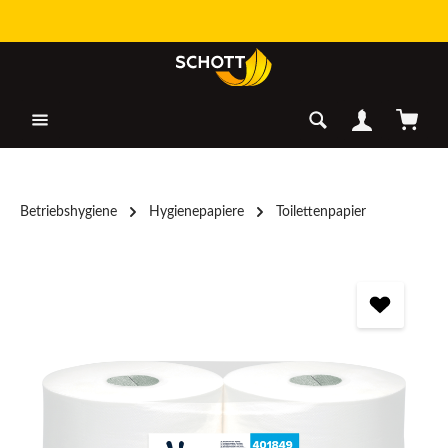
Zum Hauptinhalt springen
Warenk
Betriebshygiene
Hygienepapiere
Toilettenpapier
Bildergalerie überspringen