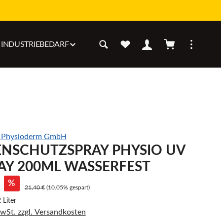
Warenkorb enthäl
INDUSTRIEBEDARF
n Physioderm GmbH
NSCHUTZSPRAY PHYSIO UV
RAY 200ML WASSERFEST
%
21,40 €
(10.05% gespart)
 Liter
MwSt. zzgl. Versandkosten