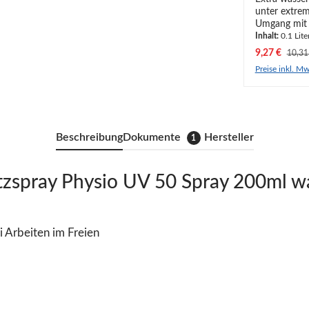
unter extrem
Umgang mit Photosensibil
vor UV-C-Strahlen extra wasserfest für besondere
Inhalt:
0.1 Lite
Verkaufsprei
9,27 €
Regulä
10,31
Preise inkl. Mw
Beschreibung
Dokumente
Hersteller
1
zspray Physio UV 50 Spray 200ml wa
i Arbeiten im Freien