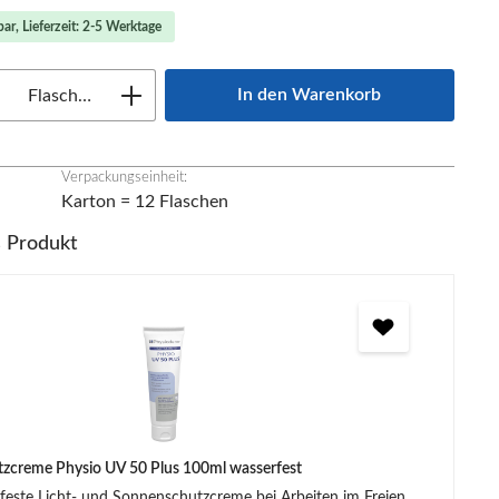
ar, Lieferzeit: 2-5 Werktage
Anzahl: Gib den gewünschten Wert ein oder
In den Warenkorb
Flasche(n)
Verpackungseinheit:
Karton = 12 Flaschen
s Produkt
zcreme Physio UV 50 Plus 100ml wasserfest
 Licht- und Sonnenschutzcreme bei Arbeiten im Freien