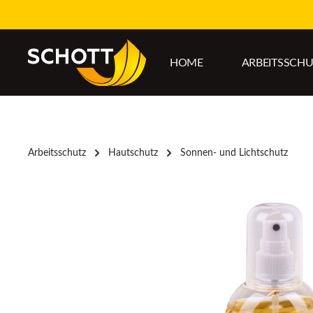
um Hauptinhalt springen
Zur Hauptnavigation springen
HOME
ARBEITSSCH
Arbeitsschutz
Hautschutz
Sonnen- und Lichtschutz
Bildergalerie überspringen