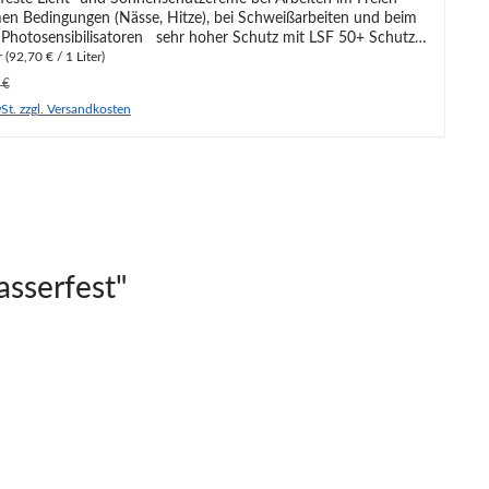
en Bedingungen (Nässe, Hitze), bei Schweißarbeiten und beim
isatoren sehr hoher Schutz mit LSF 50+ Schutz
 Belastungen mit Vitamin
r
(92,70 € / 1 Liter)
E parfüm- und duftstofffrei optimierte UV-Filter mit Silikon-Coating
s:
rer Preis:
 €
St. zzgl. Versandkosten
sserfest"