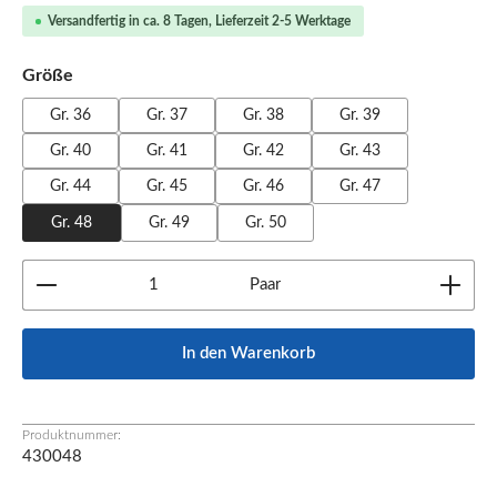
Versandfertig in ca. 8 Tagen, Lieferzeit 2-5 Werktage
auswählen
Größe
Gr. 36
Gr. 37
Gr. 38
Gr. 39
Gr. 40
Gr. 41
Gr. 42
Gr. 43
Gr. 44
Gr. 45
Gr. 46
Gr. 47
Gr. 48
Gr. 49
Gr. 50
Produkt Anzahl: Gib den gewünschten Wert ein oder b
Paar
In den Warenkorb
Produktnummer:
430048