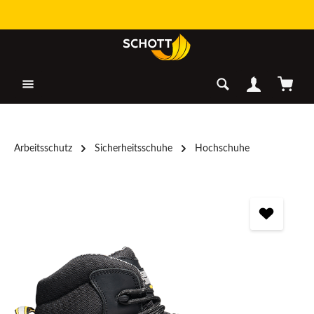
Zum Hauptinhalt springen
Warenk
Arbeitsschutz
Sicherheitsschuhe
Hochschuhe
Bildergalerie überspringen