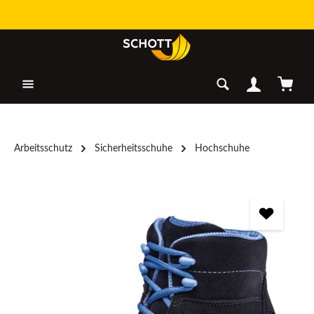
Zum Hauptinhalt springen
Warenk
Arbeitsschutz
Sicherheitsschuhe
Hochschuhe
Bildergalerie überspringen