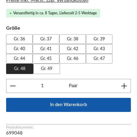
Preise inkl. MwSt. zzgl. Versandkosten
Versandfertig in ca. 8 Tagen, Lieferzeit 2-5 Werktage
auswählen
Größe
Gr. 36
Gr. 37
Gr. 38
Gr. 39
Gr. 40
Gr. 41
Gr. 42
Gr. 43
Gr. 44
Gr. 45
Gr. 46
Gr. 47
Gr. 48
Gr. 49
Produkt Anzahl: Gib den gewünschten Wert ein oder b
Paar
In den Warenkorb
Produktnummer:
699048