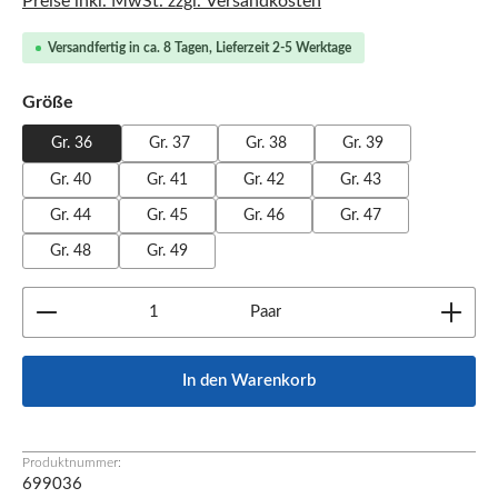
Preise inkl. MwSt. zzgl. Versandkosten
Versandfertig in ca. 8 Tagen, Lieferzeit 2-5 Werktage
auswählen
Größe
Gr. 36
Gr. 37
Gr. 38
Gr. 39
Gr. 40
Gr. 41
Gr. 42
Gr. 43
Gr. 44
Gr. 45
Gr. 46
Gr. 47
Gr. 48
Gr. 49
Produkt Anzahl: Gib den gewünschten Wert ein oder b
Paar
In den Warenkorb
Produktnummer:
699036