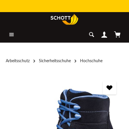
Zum Hauptinhalt springen
Warenk
Arbeitsschutz
Sicherheitsschuhe
Hochschuhe
Bildergalerie überspringen