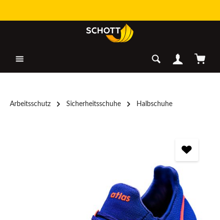
Zum Hauptinhalt springen
Warenk
Arbeitsschutz
Sicherheitsschuhe
Halbschuhe
Bildergalerie überspringen