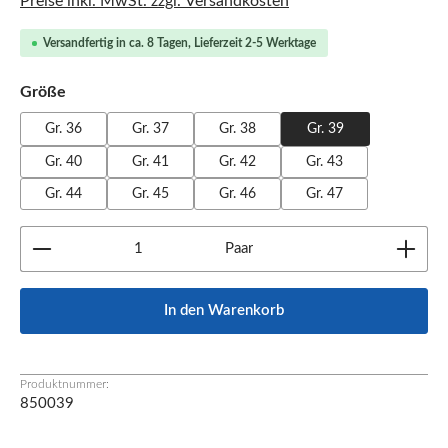
Preise inkl. MwSt. zzgl. Versandkosten
Versandfertig in ca. 8 Tagen, Lieferzeit 2-5 Werktage
auswählen
Größe
Gr. 36
Gr. 37
Gr. 38
Gr. 39
Gr. 40
Gr. 41
Gr. 42
Gr. 43
Gr. 44
Gr. 45
Gr. 46
Gr. 47
Produkt Anzahl: Gib den gewünschten Wert ein oder b
Paar
In den Warenkorb
Produktnummer:
850039