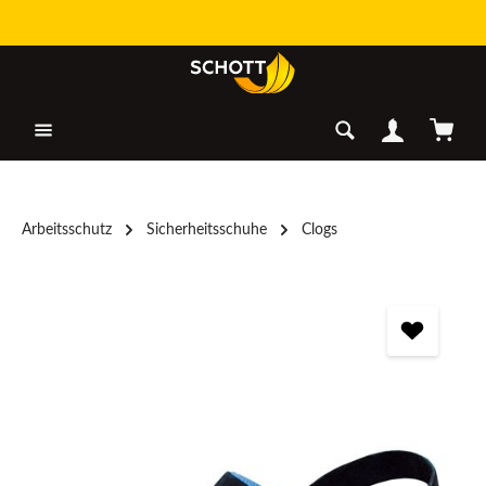
Zum Hauptinhalt springen
Warenk
Arbeitsschutz
Sicherheitsschuhe
Clogs
Bildergalerie überspringen