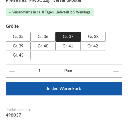
Preise inkl. MwSt. zzgl. Versandkosten
Versandfertig in ca. 8 Tagen, Lieferzeit 2-5 Werktage
auswählen
Größe
Gr. 35
Gr. 36
Gr. 37
Gr. 38
Gr. 39
Gr. 40
Gr. 41
Gr. 42
Gr. 43
Produkt Anzahl: Gib den gewünschten Wert ein oder b
Paar
In den Warenkorb
Produktnummer:
498037