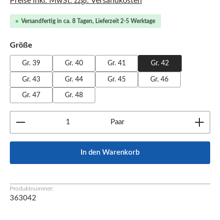
Preise inkl. MwSt. zzgl. Versandkosten
Versandfertig in ca. 8 Tagen, Lieferzeit 2-5 Werktage
auswählen
Größe
Gr. 39
Gr. 40
Gr. 41
Gr. 42
Gr. 43
Gr. 44
Gr. 45
Gr. 46
Gr. 47
Gr. 48
Produkt Anzahl: Gib den gewünschten Wert ein oder b
Paar
In den Warenkorb
Produktnummer:
363042