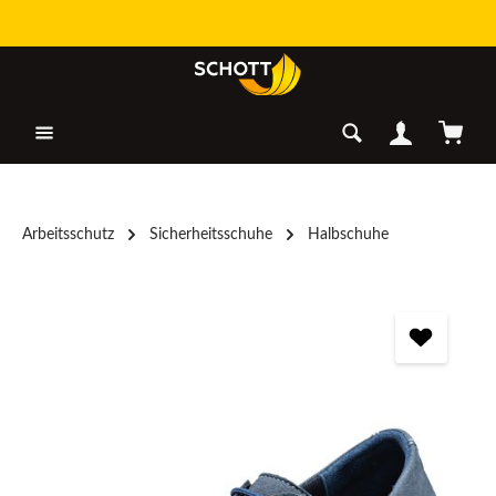
Zum Hauptinhalt springen
Warenk
Arbeitsschutz
Sicherheitsschuhe
Halbschuhe
Bildergalerie überspringen