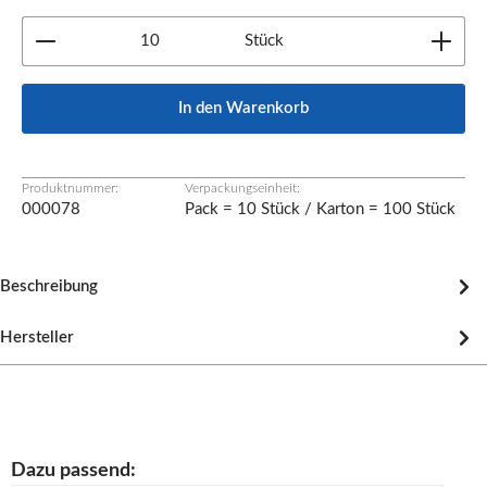
Produkt Anzahl: Gib den gewünschten Wert ein oder b
Stück
In den Warenkorb
Produktnummer:
Verpackungseinheit:
000078
Pack = 10 Stück / Karton = 100 Stück
Beschreibung
Hersteller
Produktgalerie überspringen
Dazu passend: