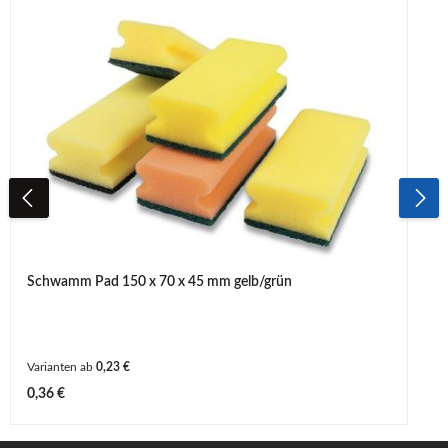
Schwamm Pad 150 x 70 x 45 mm gelb/grün
Varianten ab
0,23 €
Regulärer Preis:
0,36 €