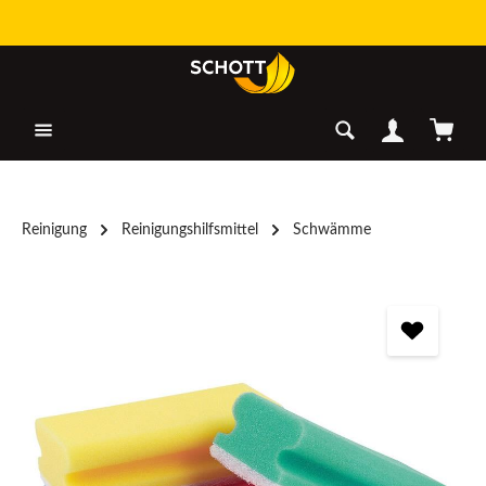
Zum Hauptinhalt springen
Warenk
Reinigung
Reinigungshilfsmittel
Schwämme
Bildergalerie überspringen