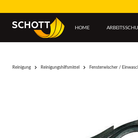
um Hauptinhalt springen
Zur Hauptnavigation springen
HOME
ARBEITSSCH
Reinigung
Reinigungshilfsmittel
Fensterwischer / Einwasc
Bildergalerie überspringen