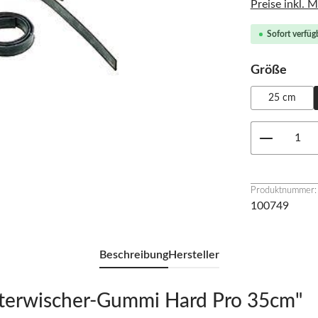
Preise inkl. 
Sofort verfügb
ausw
Größe
25 cm
Produkt 
Produktnummer:
100749
Beschreibung
Hersteller
terwischer-Gummi Hard Pro 35cm"