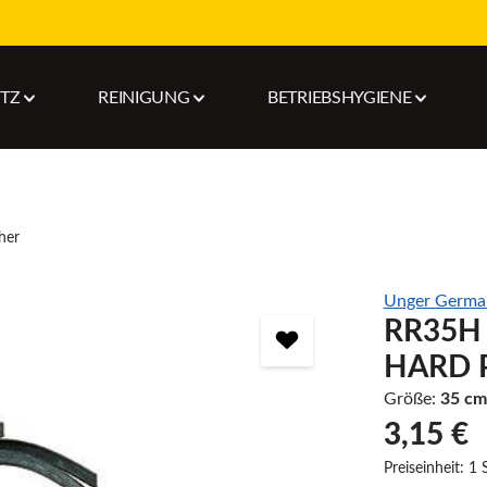
UTZ
REINIGUNG
BETRIEBSHYGIENE
her
Unger Germ
RR35H
HARD 
Größe:
35 cm
3,15 €
Preiseinheit:
1 