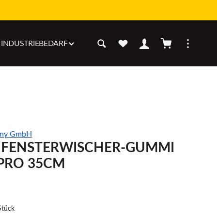
Warenkorb enthäl
INDUSTRIEBEDARF
any GmbH
 FENSTERWISCHER-GUMMI
PRO 35CM
Stück