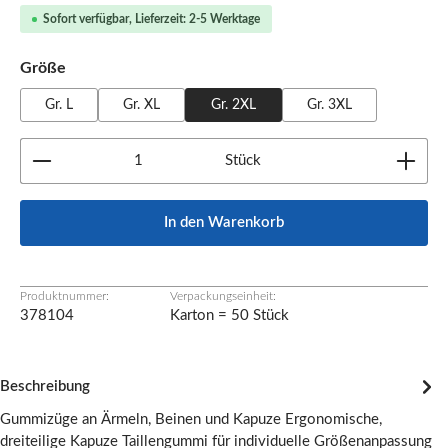
Sofort verfügbar, Lieferzeit: 2-5 Werktage
auswählen
Größe
Gr. L
Gr. XL
Gr. 2XL
Gr. 3XL
Produkt Anzahl: Gib den gewünschten Wert ein oder b
Stück
In den Warenkorb
Produktnummer:
Verpackungseinheit:
378104
Karton = 50 Stück
Beschreibung
Gummizüge an Ärmeln, Beinen und Kapuze Ergonomische,
dreiteilige Kapuze Taillengummi für individuelle Größenanpassung