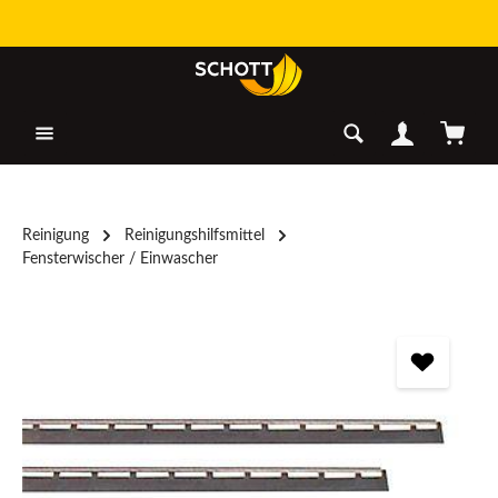
Zum Hauptinhalt springen
Warenk
Reinigung
Reinigungshilfsmittel
Fensterwischer / Einwascher
Bildergalerie überspringen