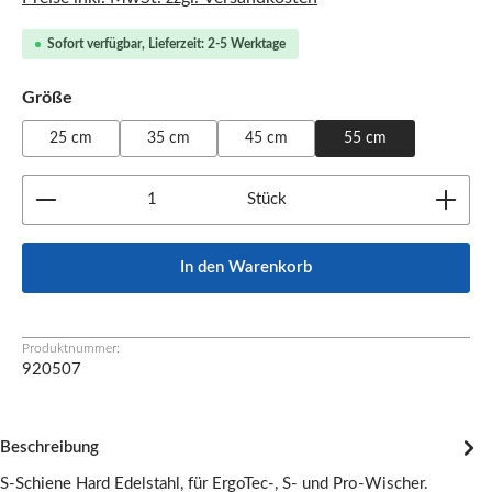
Sofort verfügbar, Lieferzeit: 2-5 Werktage
auswählen
Größe
25 cm
35 cm
45 cm
55 cm
Produkt Anzahl: Gib den gewünschten Wert ein oder b
Stück
In den Warenkorb
Produktnummer:
920507
Beschreibung
S-Schiene Hard Edelstahl, für ErgoTec-, S- und Pro-Wischer.