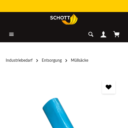
Zum Hauptinhalt springen
Warenk
Industriebedarf
Entsorgung
Müllsäcke
Bildergalerie überspringen