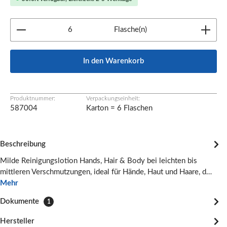
Produkt Anzahl: Gib den gewünschten Wert ein oder b
Flasche(n)
In den Warenkorb
Produktnummer:
Verpackungseinheit:
587004
Karton = 6 Flaschen
Beschreibung
Milde Reinigungslotion Hands, Hair & Body bei leichten bis
mittleren Verschmutzungen, ideal für Hände, Haut und Haare, d…
Mehr
Dokumente
1
Hersteller