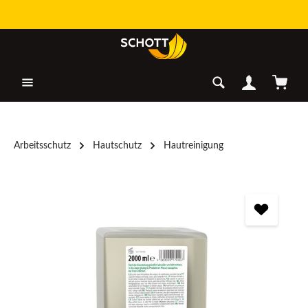
Zum Hauptinhalt springen
Warenk
Arbeitsschutz
Hautschutz
Hautreinigung
Bildergalerie überspringen