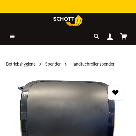
Zum Hauptinhalt springen
Warenk
Betriebshygiene
Spender
Handtuchrollenspender
Bildergalerie überspringen