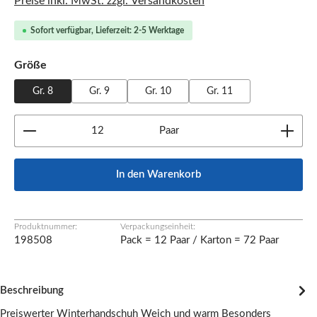
Preise inkl. MwSt. zzgl. Versandkosten
Sofort verfügbar, Lieferzeit: 2-5 Werktage
auswählen
Größe
Gr. 8
Gr. 9
Gr. 10
Gr. 11
Produkt Anzahl: Gib den gewünschten Wert ein oder b
Paar
In den Warenkorb
Produktnummer:
Verpackungseinheit:
198508
Pack = 12 Paar / Karton = 72 Paar
Beschreibung
Preiswerter Winterhandschuh Weich und warm Besonders