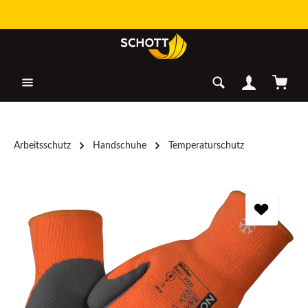
Zum Hauptinhalt springen
Warenk
Arbeitsschutz
Handschuhe
Temperaturschutz
Bildergalerie überspringen