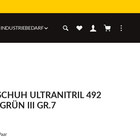
Warenkorb enthäl
INDUSTRIEBEDARF
CHUH ULTRANITRIL 492
 GRÜN III GR.7
Paar