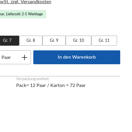
MwSt. zzgl. Versandkosten
ar, Lieferzeit: 2-5 Werktage
ählen
Gr. 7
Gr. 8
Gr. 9
Gr. 10
Gr. 11
Anzahl: Gib den gewünschten Wert ein oder
In den Warenkorb
Paar
Verpackungseinheit:
Pack= 12 Paar / Karton = 72 Paar