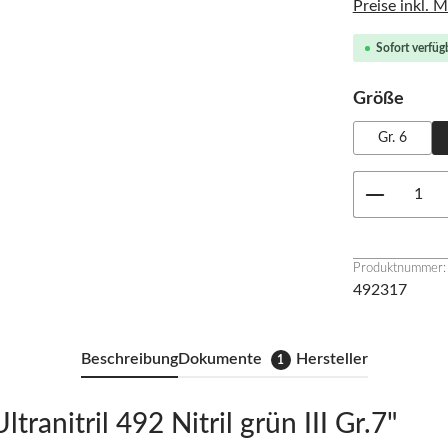
Preise inkl. 
Sofort verfügb
ausw
Größe
Gr. 6
Produkt 
Produktnummer:
492317
Beschreibung
Dokumente
Hersteller
1
anitril 492 Nitril grün III Gr.7"