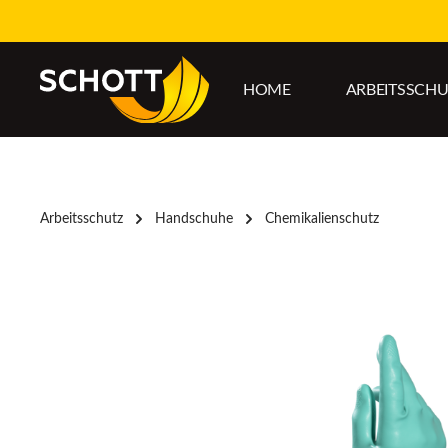
um Hauptinhalt springen
Zur Hauptnavigation springen
HOME
ARBEITSSCH
Arbeitsschutz
Handschuhe
Chemikalienschutz
Bildergalerie überspringen