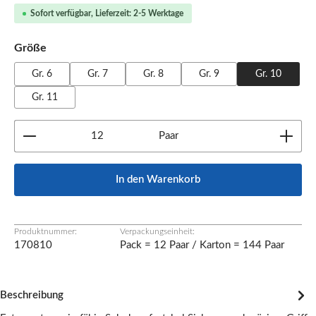
Sofort verfügbar, Lieferzeit: 2-5 Werktage
auswählen
Größe
Gr. 6
Gr. 7
Gr. 8
Gr. 9
Gr. 10
Gr. 11
Produkt Anzahl: Gib den gewünschten Wert ein oder b
Paar
In den Warenkorb
Produktnummer:
Verpackungseinheit:
170810
Pack = 12 Paar / Karton = 144 Paar
Beschreibung