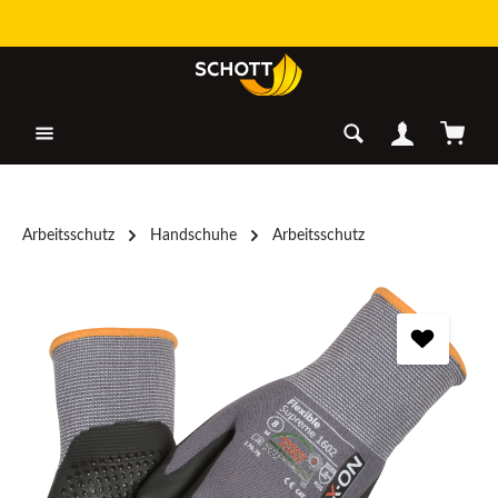
Zum Hauptinhalt springen
Warenk
Arbeitsschutz
Handschuhe
Arbeitsschutz
Bildergalerie überspringen