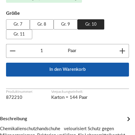
auswählen
Größe
Gr. 7
Gr. 8
Gr. 9
Gr. 10
Gr. 11
Produkt Anzahl: Gib den gewünschten Wert ein oder b
Paar
In den Warenkorb
Produktnummer:
Verpackungseinheit:
872210
Karton = 144 Paar
Beschreibung
Chemikalienschutzhandschuhe velourisiert Schutz gegen