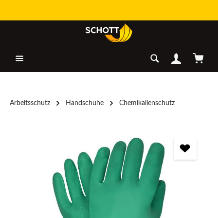
Zum Hauptinhalt springen
Warenk
Arbeitsschutz
Handschuhe
Chemikalienschutz
Bildergalerie überspringen