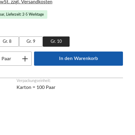
MwSt. zzgl. Versandkosten
ar, Lieferzeit: 2-5 Werktage
ählen
Gr. 8
Gr. 9
Gr. 10
Anzahl: Gib den gewünschten Wert ein oder
In den Warenkorb
Paar
Verpackungseinheit:
Karton = 100 Paar