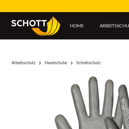
um Hauptinhalt springen
Zur Hauptnavigation springen
HOME
ARBEITSSCH
Arbeitsschutz
Handschuhe
Schnittschutz
Bildergalerie überspringen