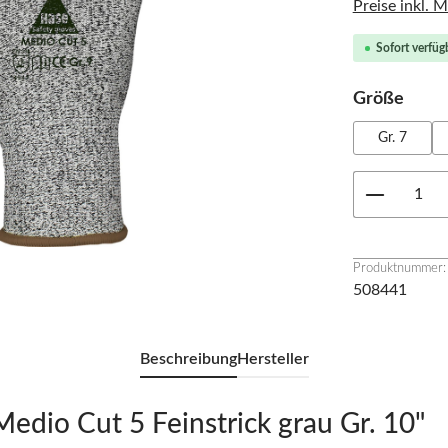
Preise inkl. 
Sofort verfügb
ausw
Größe
Gr. 7
Produkt 
Produktnummer:
508441
Beschreibung
Hersteller
dio Cut 5 Feinstrick grau Gr. 10"