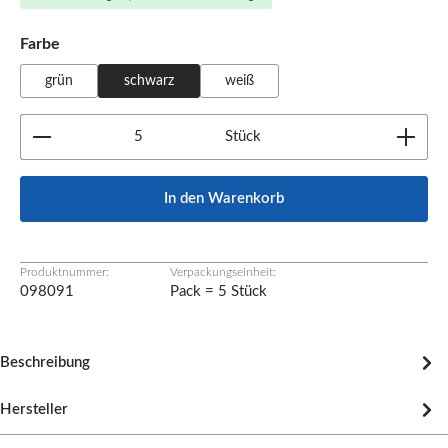
auswählen
Farbe
grün
schwarz
weiß
Produkt Anzahl: Gib den gewünschten Wert ein oder b
Stück
In den Warenkorb
Produktnummer:
Verpackungseinheit:
098091
Pack = 5 Stück
Beschreibung
Hersteller