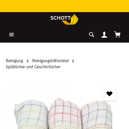
Zum Hauptinhalt springen
Warenk
Reinigung
Reinigungshilfsmittel
Spültücher und Geschirrtücher
Bildergalerie überspringen