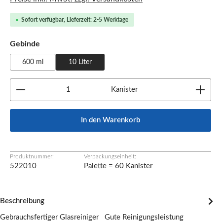
Sofort verfügbar, Lieferzeit: 2-5 Werktage
auswählen
Gebinde
600 ml
10 Liter
Produkt Anzahl: Gib den gewünschten Wert ein oder b
Kanister
In den Warenkorb
Produktnummer:
Verpackungseinheit:
522010
Palette = 60 Kanister
Beschreibung
Gebrauchsfertiger Glasreiniger Gute Reinigungsleistung