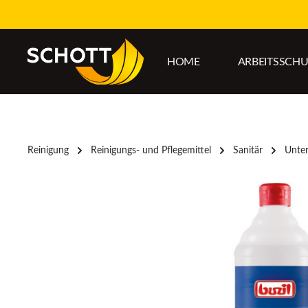
um Hauptinhalt springen
Zur Hauptnavigation springen
HOME
ARBEITSSCH
Reinigung
Reinigungs- und Pflegemittel
Sanitär
Unter
Bildergalerie überspringen