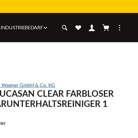
Warenkorb enthäl
INDUSTRIEBEDARF
 Wagner GmbH & Co. KG
BUCASAN CLEAR FARBLOSER
ÄRUNTERHALTSREINIGER 1
ter