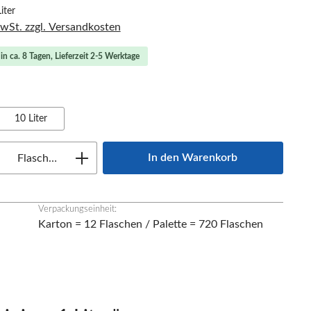
iter
MwSt. zzgl. Versandkosten
in ca. 8 Tagen, Lieferzeit 2-5 Werktage
swählen
10 Liter
Anzahl: Gib den gewünschten Wert ein oder
In den Warenkorb
Flasche(n)
Verpackungseinheit:
Karton = 12 Flaschen / Palette = 720 Flaschen