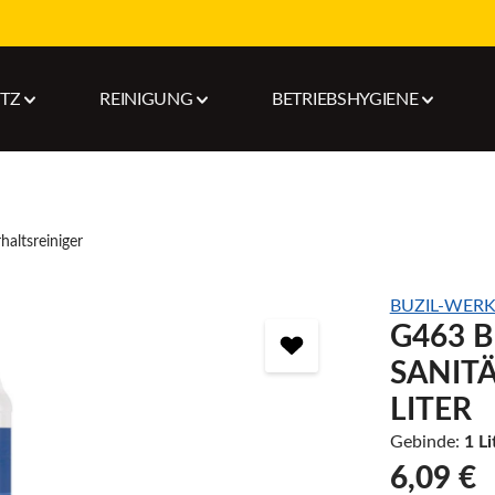
UTZ
REINIGUNG
BETRIEBSHYGIENE
haltsreiniger
BUZIL-WERK
G463 
SANIT
LITER
Gebinde:
1 Li
6,09 €