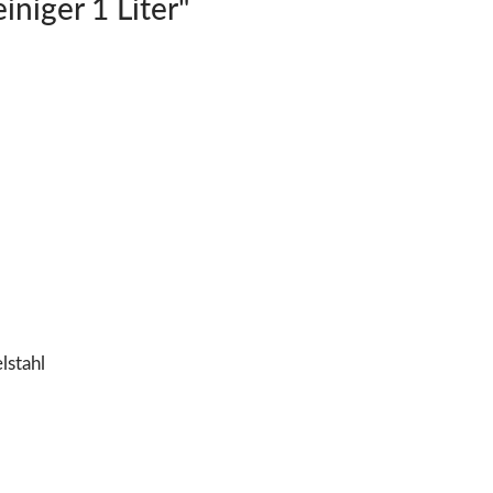
niger 1 Liter"
lstahl