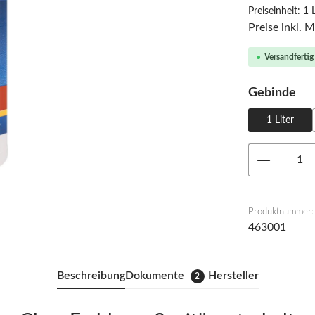
Preiseinheit:
1 L
Preise inkl. 
Versandfertig 
au
Gebinde
1 Liter
Produkt 
Produktnummer:
463001
Beschreibung
Dokumente
Hersteller
2