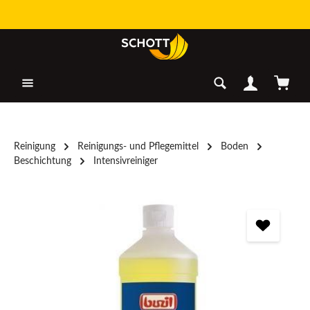
Zum Hauptinhalt springen
Warenk
Reinigung
Reinigungs- und Pflegemittel
Boden
Beschichtung
Intensivreiniger
Bildergalerie überspringen