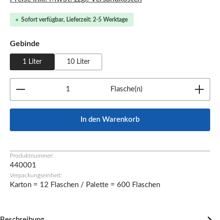
Sofort verfügbar, Lieferzeit: 2-5 Werktage
auswählen
Gebinde
1 Liter
10 Liter
Produkt Anzahl: Gib den gewünschten Wert ein oder b
Flasche(n)
In den Warenkorb
Produktnummer:
440001
Verpackungseinheit:
Karton = 12 Flaschen / Palette = 600 Flaschen
Beschreibung