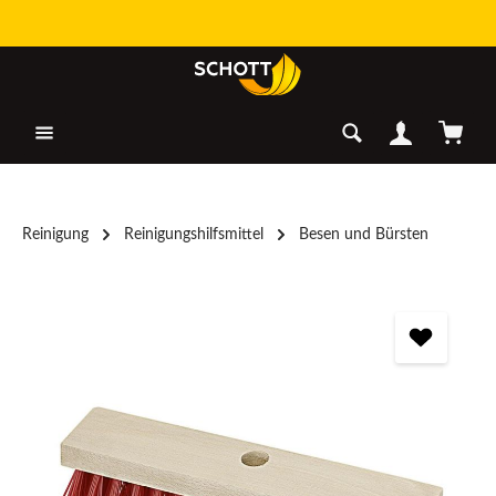
Zum Hauptinhalt springen
Warenk
Reinigung
Reinigungshilfsmittel
Besen und Bürsten
Bildergalerie überspringen