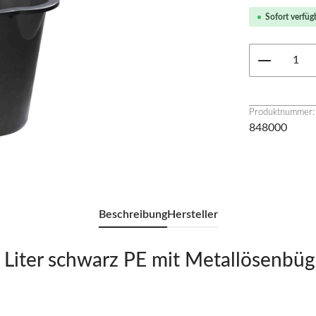
Sofort verfügb
Produkt 
Produktnummer:
848000
Beschreibung
Hersteller
Liter schwarz PE mit Metallösenbüg