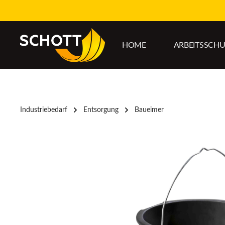
um Hauptinhalt springen
Zur Hauptnavigation springen
HOME
ARBEITSSCH
Industriebedarf
Entsorgung
Baueimer
Bildergalerie überspringen