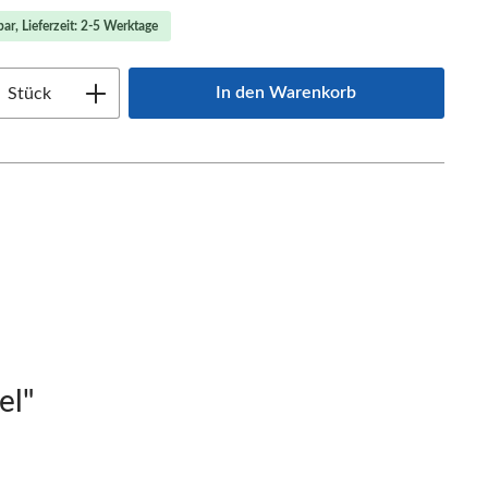
ar, Lieferzeit: 2-5 Werktage
Anzahl: Gib den gewünschten Wert ein oder
In den Warenkorb
Stück
el"