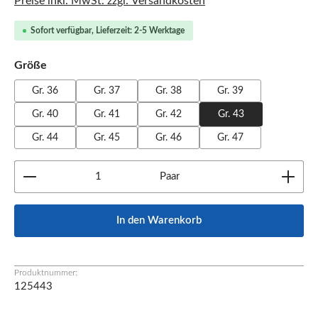
Preise inkl. MwSt. zzgl. Versandkosten
Sofort verfügbar, Lieferzeit: 2-5 Werktage
auswählen
Größe
Gr. 36
Gr. 37
Gr. 38
Gr. 39
Gr. 40
Gr. 41
Gr. 42
Gr. 43
Gr. 44
Gr. 45
Gr. 46
Gr. 47
Produkt Anzahl: Gib den gewünschten Wert ein oder b
Paar
In den Warenkorb
Produktnummer:
125443