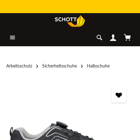
Zum Hauptinhalt springen
Warenk
Arbeitsschutz
Sicherheitsschuhe
Halbschuhe
Bildergalerie überspringen