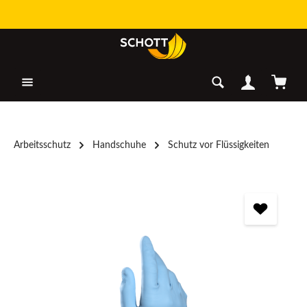
Zum Hauptinhalt springen
Warenk
Arbeitsschutz
Handschuhe
Schutz vor Flüssigkeiten
Bildergalerie überspringen