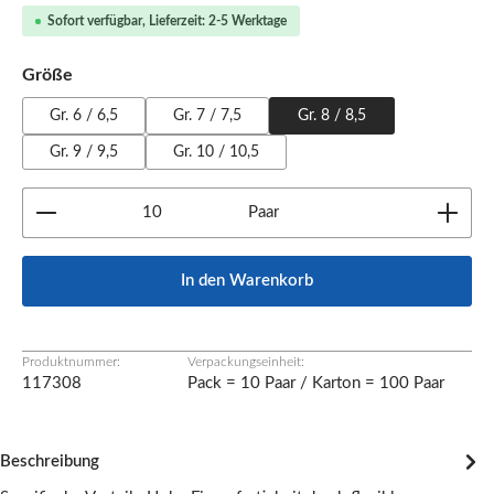
Sofort verfügbar, Lieferzeit: 2-5 Werktage
auswählen
Größe
Gr. 6 / 6,5
Gr. 7 / 7,5
Gr. 8 / 8,5
Gr. 9 / 9,5
Gr. 10 / 10,5
Produkt Anzahl: Gib den gewünschten Wert ein oder b
Paar
In den Warenkorb
Produktnummer:
Verpackungseinheit:
117308
Pack = 10 Paar / Karton = 100 Paar
Beschreibung