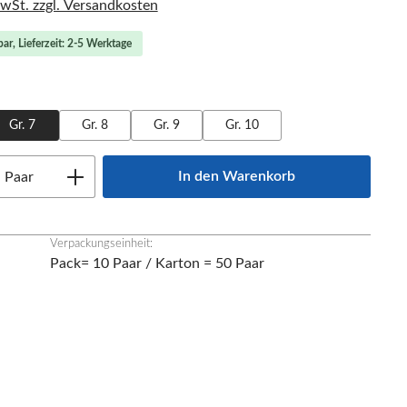
MwSt. zzgl. Versandkosten
ar, Lieferzeit: 2-5 Werktage
ählen
Gr. 7
Gr. 8
Gr. 9
Gr. 10
Anzahl: Gib den gewünschten Wert ein oder
In den Warenkorb
Paar
Verpackungseinheit:
Pack= 10 Paar / Karton = 50 Paar