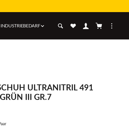
Warenkorb enthäl
INDUSTRIEBEDARF
CHUH ULTRANITRIL 491
 GRÜN III GR.7
Paar