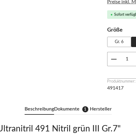
Preise inkl. 
Sofort verfügb
ausw
Größe
Gr. 6
Produkt 
Produktnummer:
491417
Beschreibung
Dokumente
Hersteller
1
anitril 491 Nitril grün III Gr.7"