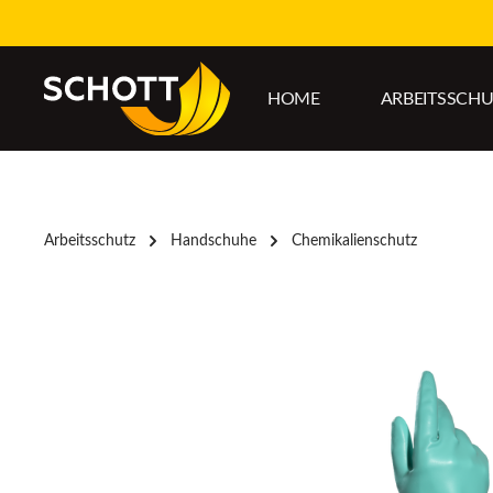
um Hauptinhalt springen
Zur Hauptnavigation springen
HOME
ARBEITSSCH
Arbeitsschutz
Handschuhe
Chemikalienschutz
Bildergalerie überspringen